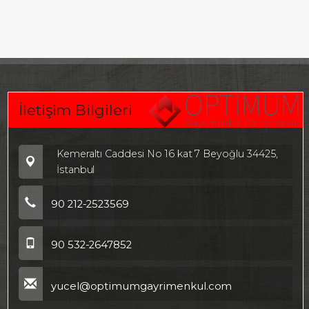
İletişim Bilgileri
Kemeraltı Caddesi No 16 kat 7 Beyoğlu 34425,
İstanbul
90 212-2523569
90 532-2647852
yucel@optimumgayrimenkul.com