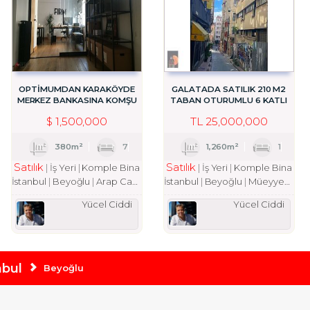
OPTİMUMDAN KARAKÖYDE
GALATADA SATILIK 210 M2
MERKEZ BANKASINA KOMŞU
TABAN OTURUMLU 6 KATLI
KOMPLE BİNA
BINA
$
1,500,000
TL
25,000,000
380m²
7
1,260m²
1
Satılık
Satılık
İş Yeri
Komple Bina
İş Yeri
Komple Bina
İstanbul
Beyoğlu
Arap Cami Mah.
İstanbul
Beyoğlu
Müeyyedzade Mah.
Yücel Ciddi
Yücel Ciddi
nbul
Beyoğlu