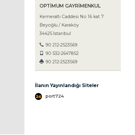
OPTIMUM GAYRIMENKUL
Kemeraltı Caddesi No 16 kat 7
Beyoğlu / Karaköy
34425 İstanbul
90 212-2523569
90 532-2647852
90 212-2523569
İlanın Yayınlandığı Siteler
port724