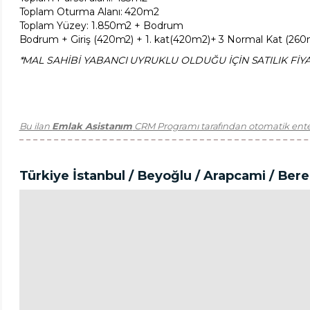
Toplam Oturma Alanı: 420m2
Toplam Yüzey: 1.850m2 + Bodrum
Bodrum + Giriş (420m2) + 1. kat(420m2)+ 3 Normal Kat (260m2
*MAL SAHİBİ YABANCI UYRUKLU OLDUĞU İÇİN SATILIK FİYATI
Bu ilan
Emlak Asistanım
CRM Programı tarafından otomatik enteg
Türkiye İstanbul / Beyoğlu
/ Arapcami
/ Ber