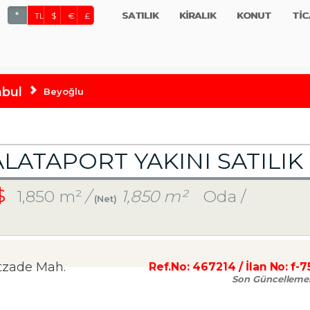
SATILIK
KİRALIK
KONUT
TİC
*
TL
$
€
£
nbul
Beyoğlu
ATAPORT YAKINI SATILIK
 $
1,850 m²
/
1,850 m²
Oda /
(Net)
tzade Mah.
Ref.No:
467214
/ İlan No:
f-7
Son Güncelleme