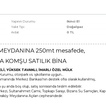
Yapının Durumu
Ikinci El
Yakıt Tipi
Doğalgaz
Aidat
0 TL
MEYDANINA 250mt mesafede,
A KOMŞU SATILIK BİNA
Lİ, YÜKSEK TAVANLI,
İMARLI ÖZEL MÜLK
 Kurumu, otorpark vs. işkollarına uygun...
nında Merkez Bankası'nın destek ofisi olarak kullanılmış,
 şu anda boş olup, satış sonrasında teslim edilebilir.
kezi, Sultanahmet Camii, Topkapı Sarayı, Bizans Su Sarnıçları, Kapa
araköy Meydanına Açılan cephesindedir.