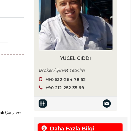
YÜCEL CIDDI
Broker / Şirket Yetkilisi
+90 532-264 78 52
+90 212-252 35 69
lı Çarşı ve
Daha Fazla Bilgi