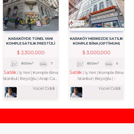
KARAKÖYDE TÜNEL YANI
KARAKÖY MERKEZDE SATILIK
KOMPLE SATILIK PRESTİJLİ
KOMPLE BİNA (OPTİMUM)
BİNA
$
2,300,000
$
3,000,000
800m²
7
850m²
6
Satılık
Satılık
İş Yeri
Komple Bina
İş Yeri
Komple Bina
İstanbul
Beyoğlu
Arap Cami Mah.
İstanbul
Beyoğlu
-
Yücel Ciddi
Yücel Ciddi