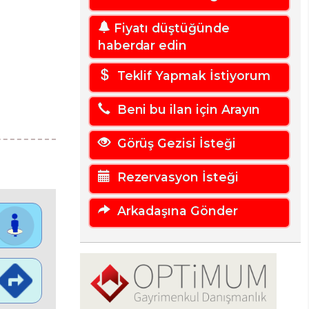
Fiyatı düştüğünde
haberdar edin
Teklif Yapmak İstiyorum
Beni bu ilan için Arayın
Görüş Gezisi İsteği
Rezervasyon İsteği
Arkadaşına Gönder