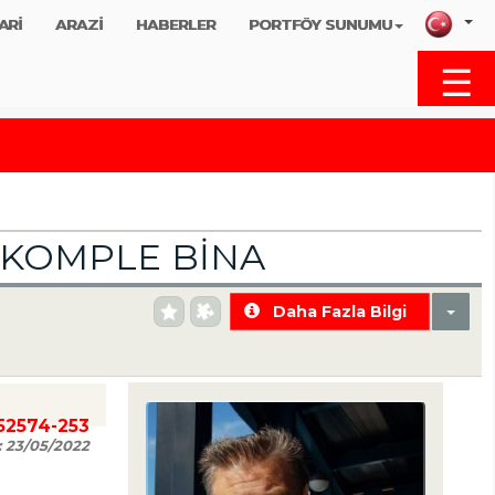
ARİ
ARAZİ
HABERLER
PORTFÖY SUNUMU
☰
MENU
 KOMPLE BİNA
Daha Fazla Bilgi
52574-253
:
23/05/2022