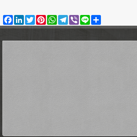
Facebook
LinkedIn
Twitter
Pinterest
WhatsApp
Telegram
Viber
Line
Share