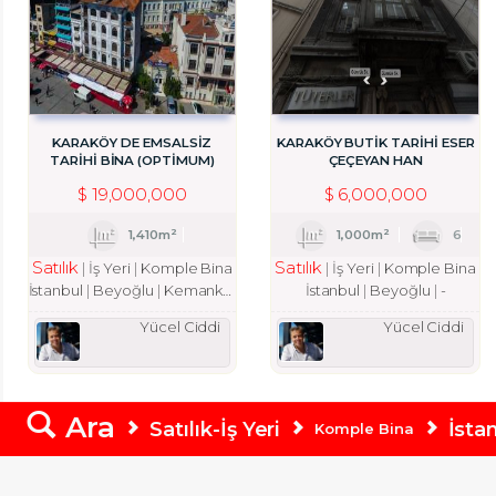
KARAKÖY DE EMSALSİZ
KARAKÖY BUTIK TARIHI ESER
TARİHİ BİNA (OPTİMUM)
ÇEÇEYAN HAN
$
19,000,000
$
6,000,000
1,410m²
1,000m²
6
Satılık
Satılık
İş Yeri
Komple Bina
İş Yeri
Komple Bina
İstanbul
Beyoğlu
Kemankeş Karamustafa Paşa Mah.
İstanbul
Beyoğlu
-
Yücel Ciddi
Yücel Ciddi
Ara
Satılık-İş Yeri
İsta
Komple Bina