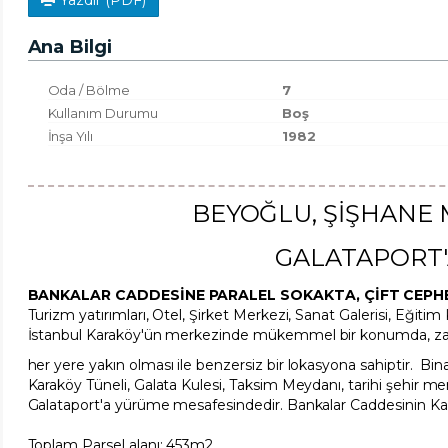
Yazdır (PDF)
Ana Bilgi
Oda / Bölme
7
Kullanım Durumu
Boş
İnşa Yılı
1982
BEYOĞLU, ŞİŞHANE 
GALATAPORT'
BANKALAR CADDESİNE PARALEL SOKAKTA, ÇİFT CEPHE
Turizm yatırımları, Otel, Şirket Merkezi, Sanat Galerisi, Eğitim
İstanbul Karaköy'ün merkezinde mükemmel bir konumda, zama
he
r yere yakın olması ile benzersiz bir lokasyona sahiptir.
Bina
Karaköy Tüneli, Galata Kulesi, Taksim Meydanı, tarihi şehir mer
Galataport'a yürüme mesafesindedir. Bankalar Caddesinin K
Toplam Parsel alanı: 453m2