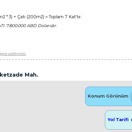
 * 3) + Çatı (200m2) = Toplam 7 Kat'tır.
 :7.800.000 ABD Dolarıdır.
re edilmiştir.
eketzade Mah.
Konum Görünüm
Yol Tarifi