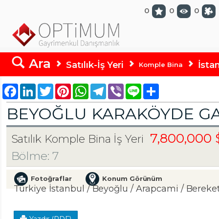
optimumgayrimenkul.com
0
0
0
Ara
Satılık-İş Yeri
İsta
Komple Bina
Facebook
LinkedIn
Twitter
Pinterest
WhatsApp
Telegram
Viber
Line
Share
BEYOĞLU KARAKÖYDE GAL
7,800,000
Satılık Komple Bina İş Yeri
Bölme: 7
Fotoğraflar
Konum Görünüm
Türkiye İstanbul / Beyoğlu
/ Arapcami
/ Bereke