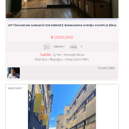
OPTİMUMDAN KARAKÖYDE MERKEZ BANKASINA KOMŞU KOMPLE BİNA
$
1,500,000
380m²
7
Satılık
İş Yeri
Komple Bina
İstanbul
Beyoğlu
Arap Cami Mah.
Yücel Ciddi