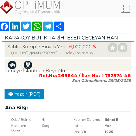
Facebook
LinkedIn
Twitter
WhatsApp
Telegram
Share
KARAKÖY BUTIK TARIHI ESER ÇEÇEYAN HAN
6,000,000 $
Satılık Komple Bina İş Yeri
1,000 m²
/
(Net)
960 m²
Oda / Bölme: 6
Türkiye İstanbul / Beyoğlu
Ref.No:
269644
/ İlan No:
f-752574-46
Son Güncelleme:
26/05/2025
Yazdır (PDF)
Ana Bilgi
Oda / Bölme
6
Yapının Durumu
Ikinci El
Kullanım
Boş
Isıtma
Yok
Durumu
İnşa Yılı
1925