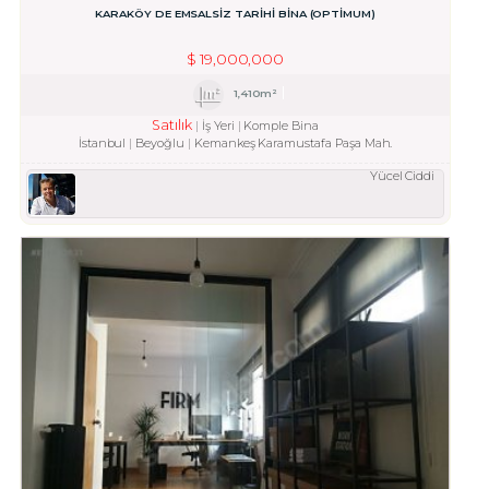
KARAKÖY DE EMSALSİZ TARİHİ BİNA (OPTİMUM)
$
19,000,000
1,410m²
Satılık
İş Yeri
Komple Bina
İstanbul
Beyoğlu
Kemankeş Karamustafa Paşa Mah.
Yücel Ciddi