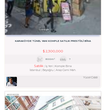
KARAKÖYDE TÜNEL YANI KOMPLE SATILIK PRESTİJLİ BİNA
$
2,300,000
800m²
7
Satılık
İş Yeri
Komple Bina
İstanbul
Beyoğlu
Arap Cami Mah.
Yücel Ciddi