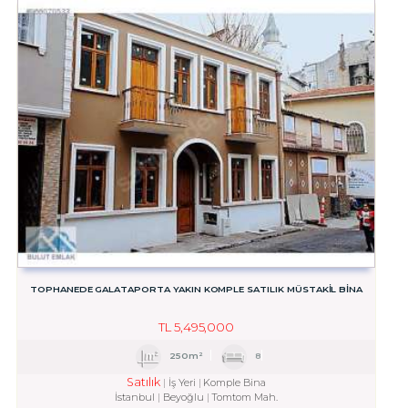
TOPHANEDE GALATAPORTA YAKIN KOMPLE SATILIK MÜSTAKIL BINA
TL
5,495,000
250m²
8
Satılık
İş Yeri
Komple Bina
İstanbul
Beyoğlu
Tomtom Mah.