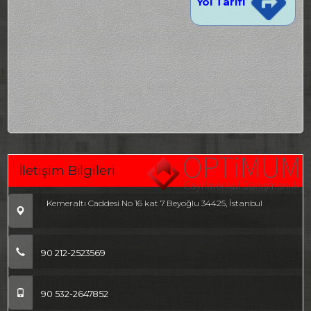
Yol Tarifi
İletişim Bilgileri
Kemeraltı Caddesi No 16 kat 7 Beyoğlu 34425, İstanbul
90 212-2523569
90 532-2647852