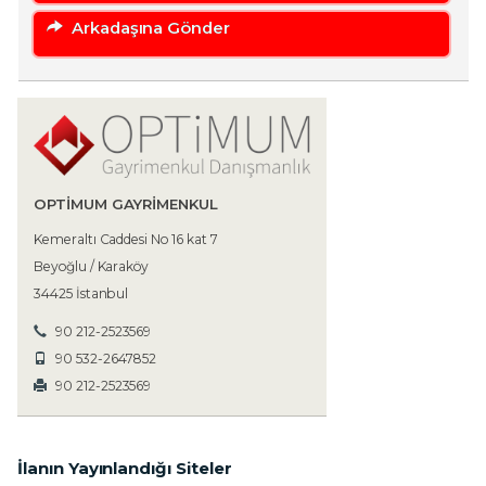
Arkadaşına Gönder
OPTIMUM GAYRIMENKUL
Kemeraltı Caddesi No 16 kat 7
Beyoğlu / Karaköy
34425 İstanbul
90 212-2523569
90 532-2647852
90 212-2523569
İlanın Yayınlandığı Siteler