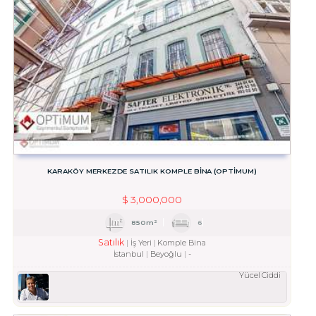
KARAKÖY MERKEZDE SATILIK KOMPLE BİNA (OPTİMUM)
$
3,000,000
850m²
6
Satılık
İş Yeri
Komple Bina
İstanbul
Beyoğlu
-
Yücel Ciddi