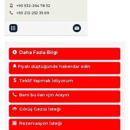
+90 532-264 78 52
+90 212-252 35 69
Daha Fazla Bilgi
Fiyatı düştüğünde haberdar edin
Teklif Yapmak İstiyorum
Beni bu ilan için Arayın
Görüş Gezisi İsteği
Rezervasyon İsteği