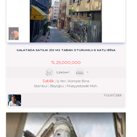
GALATADA SATILIK 210 M2 TABAN OTURUMLU 6 KATLI BINA
TL
25,000,000
1,260m²
1
Satılık
İş Yeri
Komple Bina
İstanbul
Beyoğlu
Müeyyedzade Mah.
Yücel Ciddi