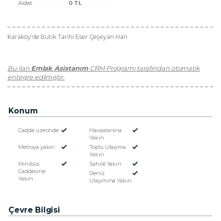
Aidat
0 TL
Karaköy'de Butik Tarihi Eser Çeçeyan Han
Bu ilan
Emlak Asistanım
CRM Programı tarafından otomatik
entegre edilmiştir.
Konum
Cadde üzerinde
Havaalanına
Yakın
Metroya yakın
Toplu Ulaşıma
Yakın
Minibüs
Sahile Yakın
Caddesine
Deniz
Yakin
Ulaşımına Yakın
Çevre Bilgisi