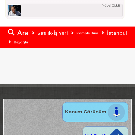
Yücel Ciddi
Ara
Satılık-İş Yeri
İstanbul
Komple Bina
Beyoğlu
Konum Görünüm