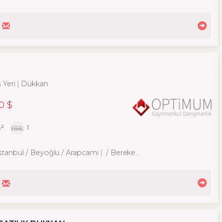
ş Yeri
Dükkan
0 $
²
1
İstanbul / Beyoğlu
/ Arapcami
/ Bereketzade Mah.