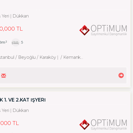
ş Yeri
Dükkan
0,000 TL
20m²
5
İstanbul / Beyoğlu
/ Karaköy
/ Kemankeş Karamustafa Paşa Mah.
. VE 2.KAT İŞYERİ
ş Yeri
Dükkan
,000 TL