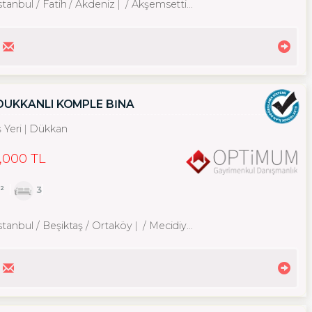
stanbul / Fatih
/ Akdeniz
/ Akşemsettin Mah.
DÜKKANLI KOMPLE BİNA
ş Yeri
Dükkan
,000 TL
²
3
stanbul / Beşiktaş
/ Ortaköy
/ Mecidiye Mah.