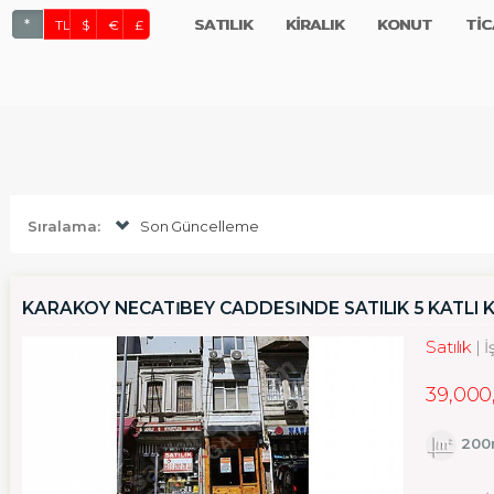
SATILIK
KİRALIK
KONUT
TİC
*
TL
$
€
£
Sıralama:
Son Güncelleme
KARAKÖY NECATİBEY CADDESİNDE SATILIK 5 KATLI 
Satılık
İ
39,000
200