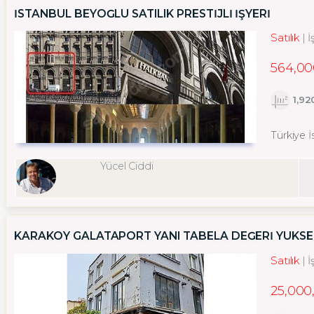
İSTANBUL BEYOĞLU SATILIK PRESTIJLI İŞYERI
Satılık
İ
564,00
1,9
Türkiye 
Yücel Ciddi
KARAKÖY GALATAPORT YANI TABELA DEĞERİ YÜKSEK 1
Satılık
İ
25,000