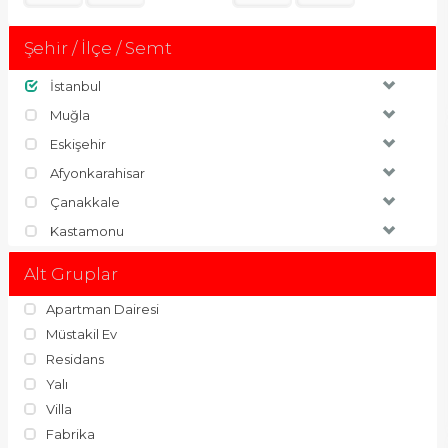
Şehir / İlçe / Semt
İstanbul
Muğla
Eskişehir
Afyonkarahisar
Çanakkale
Kastamonu
Alt Gruplar
Apartman Dairesi
Müstakil Ev
Residans
Yalı
Villa
Fabrika