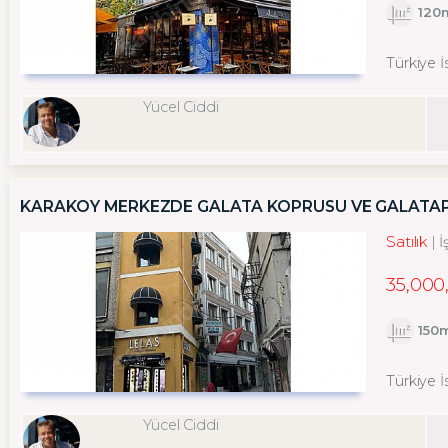
120
Türkiye 
Yücel Ciddi
KARAKÖY MERKEZDE GALATA KÖPRÜSÜ VE GALATAP
Satılık
İ
35,000
150
Türkiye 
Yücel Ciddi