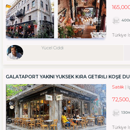
165,00
400
Türkiye 
Yücel Ciddi
GALATAPORT YAKINI YÜKSEK KİRA GETİRİLİ KÖŞE D
Satılık
İ
72,500
130
Türkiye 