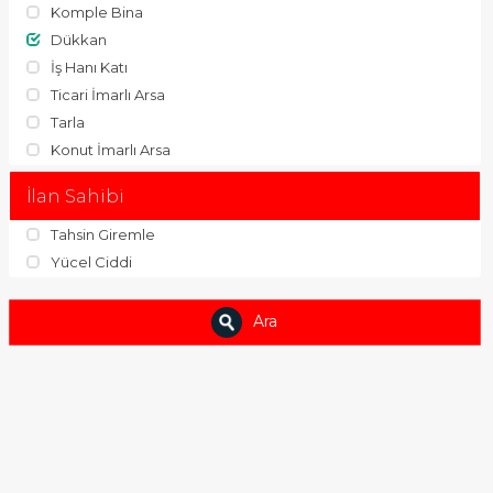
Komple Bina
Dükkan
İş Hanı Katı
Ticari İmarlı Arsa
Tarla
Konut İmarlı Arsa
İlan Sahibi
Tahsin Giremle
Yücel Ciddi
Ara