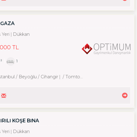
AĞAZA
ş Yeri
Dükkan
,000 TL
²
1
İstanbul / Beyoğlu
/ Cihangir
/ Tomtom Mah.
RİLİ KÖŞE BİNA
ş Yeri
Dükkan