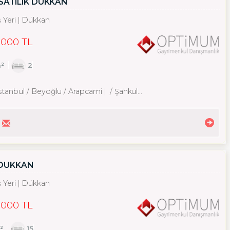
SATILIK DÜKKAN
ş Yeri
Dükkan
,000 TL
²
2
İstanbul / Beyoğlu
/ Arapcami
/ Şahkulu Mah.
 DÜKKAN
ş Yeri
Dükkan
,000 TL
m²
15