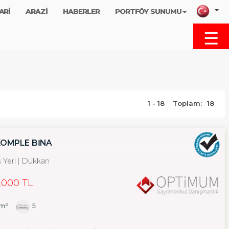
ARİ
ARAZİ
HABERLER
PORTFÖY SUNUMU
☰
MENU
1 - 18
Toplam:
18
KOMPLE BİNA
ş Yeri
Dükkan
,000 TL
m²
5