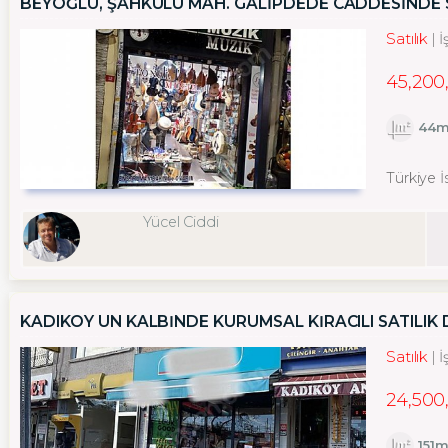
BEYOĞLU, ŞAHKULU MAH. GALİPDEDE CADDESİNDE 
Satılık
İ
45,200
44m
Türkiye 
Yücel Ciddi
KADIKÖY ÜN KALBINDE KURUMSAL KIRACILI SATILIK
Satılık
İ
24,500
151