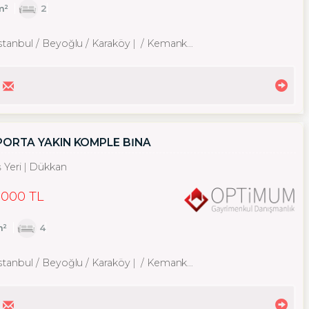
m²
2
İstanbul / Beyoğlu
/ Karaköy
/ Kemankeş Karamustafa Paşa Mah.
ORTA YAKIN KOMPLE BİNA
ş Yeri
Dükkan
,000 TL
m²
4
İstanbul / Beyoğlu
/ Karaköy
/ Kemankeş Karamustafa Paşa Mah.