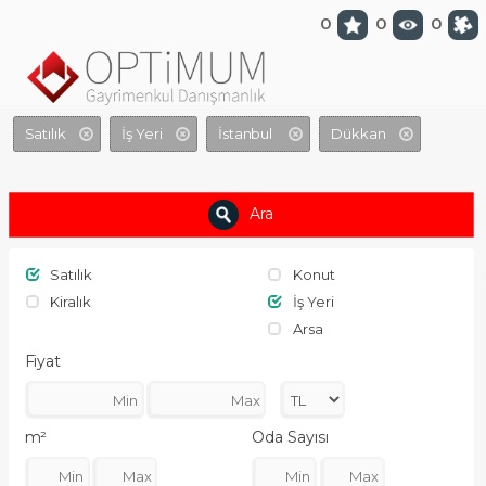
optimumgayrimenkul.com
0
0
0
Satılık
İş Yeri
İstanbul
Dükkan
Ara
Satılık
Konut
Kiralık
İş Yeri
Arsa
Fiyat
m²
Oda Sayısı