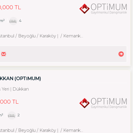
0,000 TL
m²
4
İstanbul / Beyoğlu
/ Karaköy
/ Kemankeş Karamustafa Paşa Mah.
ÜKKAN (OPTİMUM)
ş Yeri
Dükkan
,000 TL
m²
2
İstanbul / Beyoğlu
/ Karaköy
/ Kemankeş Karamustafa Paşa Mah.