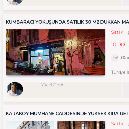
KUMBARACI YOKUŞUNDA SATILIK 30 M2 DÜKKAN M
Satılık
İ
10,000
30m
Türkiye 
Yücel Ciddi
KARAKÖY MUMHANE CADDESİNDE YÜKSEK KİRA GETİ
Satılık
İ