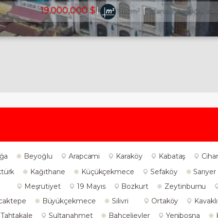
19,000,000 $
1,410m²
İstanbul, Beyoğlu, K
ğa
Beyoğlu
Arapcami
Karaköy
Kabataş
Ciha
türk
Kağıthane
Küçükçekmece
Sefaköy
Sarıyer
Meşrutiyet
19 Mayıs
Bozkurt
Zeytinburnu
caktepe
Büyükçekmece
Silivri
Ortaköy
Kavaklı
Tahtakale
Sultanahmet
Bahçelievler
Yenibosna