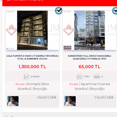
GALATAPORTA YAKIN 27 DAİRELİ YENİ BİNA |
KARAKÖYDE FULL DENİZ MANZARALI
OTEL & AIRBNBYE UYGUN
ASANSÖRLÜ 1+1 KİRALIK OFİS
1,300,000 TL
65,000 TL
2,500m²
73m²
6
Komple Bina
Apartman Dairesi
Kiralık
Kiralık
İstanbul
Beyoğlu
İstanbul
Beyoğlu
Yücel Ciddi
Yücel Ciddi