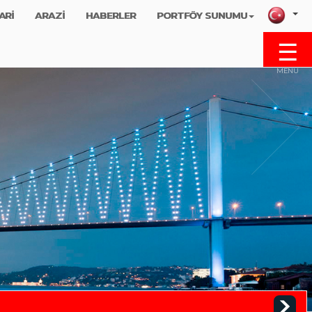
ARİ
ARAZİ
HABERLER
PORTFÖY SUNUMU
☰
MENU