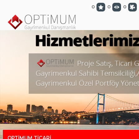
optimumgayrimenkul.com
0
0
0
OPTİMUM TİCARİ