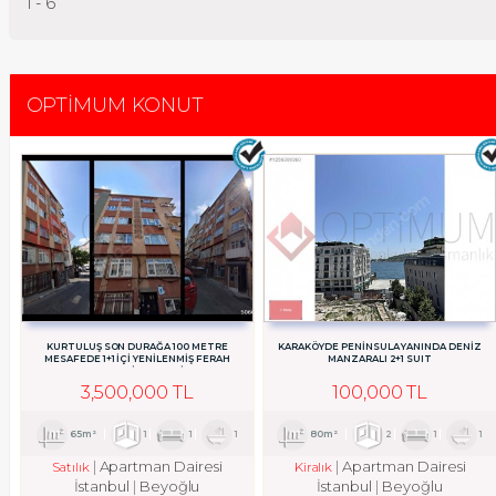
1 - 6
OPTİMUM KONUT
KURTULUŞ SON DURAĞA 100 METRE
KARAKÖYDE PENİNSULA YANINDA DENİZ
MESAFEDE 1+1 İÇI YENILENMIŞ FERAH
MANZARALI 2+1 SUIT
AYDINLIK KIRALIK DAIRE
3,500,000 TL
100,000 TL
65m²
1
1
1
80m²
2
1
1
Apartman Dairesi
Apartman Dairesi
Satılık
Kiralık
İstanbul
Beyoğlu
İstanbul
Beyoğlu