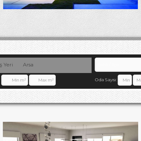
İş Yeri
Arsa
Oda Sayısı: