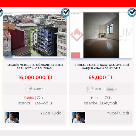
KARAKÖY MERKEZDE DÜKKANLI, 13 ODALI
İSTİKLAL CADDESİ GALATASARAY LİSESİ
SATILIK YENİ OTEL BİNASI
KARŞISI KİRALIK 80 M2 OFİS
116,000,000 TL
65,000 TL
650m²
80m²
3
Otel
Ofis
Satılık
Kiralık
İstanbul
Beyoğlu
İstanbul
Beyoğlu
Yücel Ciddi
Yücel Ciddi