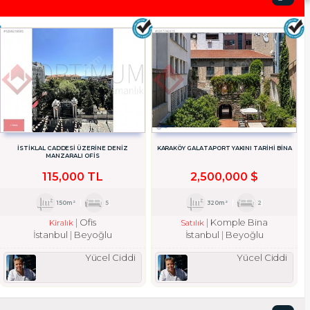
İSTİKLAL CADDESİ ÜZERİNE DENİZ
KARAKÖY GALATAPORT YAKINI TARİHİ BİNA
MANZARALI OFİS
115,000 TL
2,500,000 $
150m²
5
320m²
2
Ofis
Komple Bina
Kiralık
Satılık
İstanbul
Beyoğlu
İstanbul
Beyoğlu
Yücel Ciddi
Yücel Ciddi