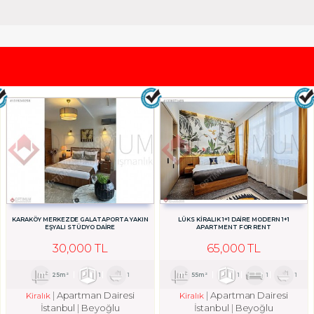
KARAKÖY MERKEZDE GALATAPORTA YAKIN
LÜKS KIRALIK 1+1 DAIRE MODERN 1+1
EŞYALI STÜDYO DAİRE
APARTMENT FOR RENT
30,000 TL
65,000 TL
25m²
1
1
55m²
1
1
1
Apartman Dairesi
Apartman Dairesi
Kiralık
Kiralık
İstanbul
Beyoğlu
İstanbul
Beyoğlu