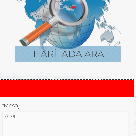
HARİTADA ARA
*Mesaj