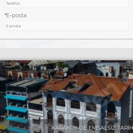
*E-posta
KARAKÖY DE EMSALSİZ TARİH