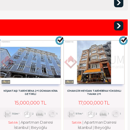
NİŞANTAŞI TARİHİ BİNA 2+1 DÜKKAN KİRA
CİHANGİR MEYDAN TARİHİBİNA YÜKSEKLI
GETİRİLİ
TAVAN 2+1
15,000,000 TL
17,000,000 TL
110m²
2
1
1
117m²
2
1
1
Apartman Dairesi
Apartman Dairesi
Satılık
Satılık
İstanbul
Beyoğlu
İstanbul
Beyoğlu