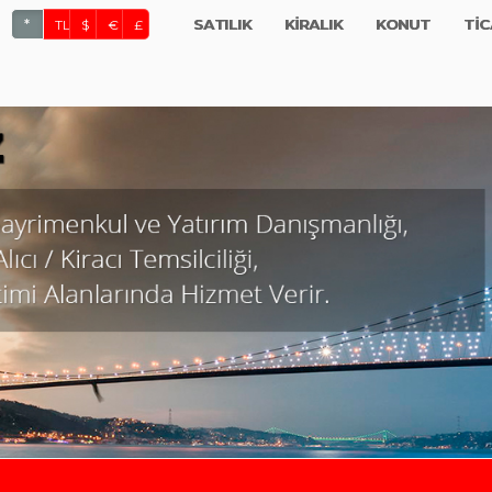
SATILIK
KİRALIK
KONUT
TİC
*
TL
$
€
£