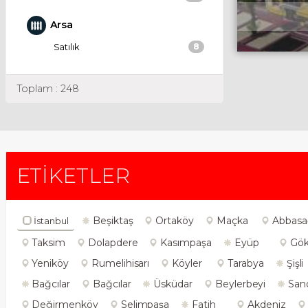
Arsa
Satılık
8
Toplam : 248
ETİKETLER
Beşiktaş
Ortaköy
Maçka
Abbasa
İstanbul
Taksim
Dolapdere
Kasımpaşa
Eyüp
Gök
Yeniköy
Rumelihisarı
Köyler
Tarabya
Şişli
Bağcılar
Bağcılar
Üsküdar
Beylerbeyi
San
Değirmenköy
Selimpaşa
Fatih
Akdeniz