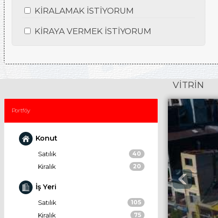
KİRALAMAK İSTİYORUM
KİRAYA VERMEK İSTİYORUM
VİTRİN
Portföy
Konut
Satılık
40
Kiralık
20
İş Yeri
Satılık
105
Kiralık
75