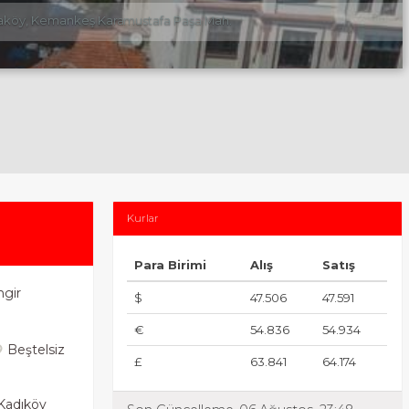
araköy, Kemankeş Karamustafa Paşa Mah.
Kurlar
Para Birimi
Alış
Satış
ngir
$
47.506
47.591
€
54.836
54.934
Beştelsiz
£
63.841
64.174
Kadıköy