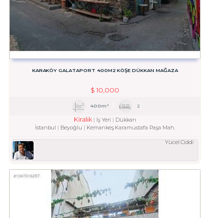
KARAKÖY GALATAPORT 400M2 KÖŞE DÜKKAN MAĞAZA
$
10,000
400m²
2
Kiralık
İş Yeri
Dükkan
İstanbul
Beyoğlu
Kemankeş Karamustafa Paşa Mah.
Yücel Ciddi