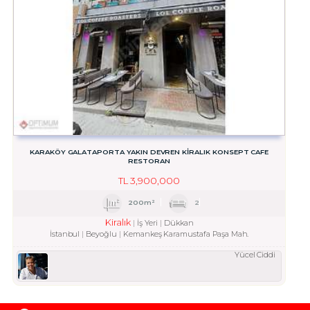
KARAKÖY GALATAPORTA YAKIN DEVREN KİRALIK KONSEPT CAFE
RESTORAN
TL
3,900,000
200m²
2
Kiralık
İş Yeri
Dükkan
İstanbul
Beyoğlu
Kemankeş Karamustafa Paşa Mah.
Yücel Ciddi