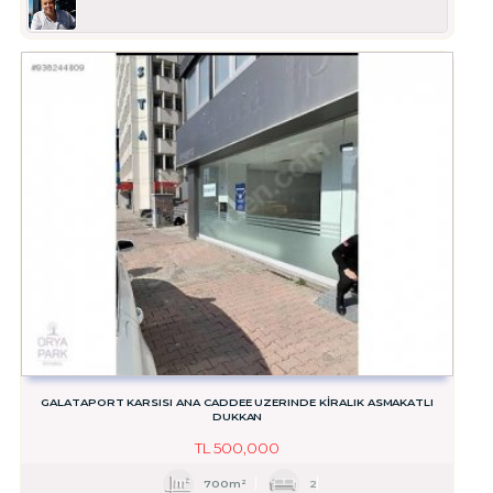
GALATAPORT KARSISI ANA CADDEE UZERINDE KIRALIK ASMAKATLI
DUKKAN
TL
500,000
700m²
2