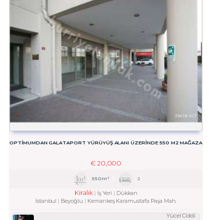
OPTİMUMDAN GALATAPORT YÜRÜYÜŞ ALANI ÜZERİNDE 550 M2 MAĞAZA
€
20,000
550m²
2
Kiralık
İş Yeri
Dükkan
İstanbul
Beyoğlu
Kemankeş Karamustafa Paşa Mah.
Yücel Ciddi