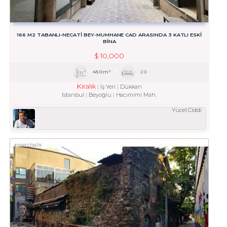
166 M2 TABANLI-NECATİ BEY-MUMHANE CAD ARASINDA 3 KATLI ESKİ
BİNA
$
10,000
450m²
20
Kiralık
İş Yeri
Dükkan
İstanbul
Beyoğlu
Hacımimi Mah.
Yücel Ciddi