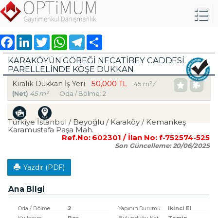
Facebook
LinkedIn
Twitter
WhatsApp
Telegram
Share
KARAKÖYÜN GÖBEĞİ NECATİBEY CADDESİ
PARELLELİNDE KÖŞE DÜKKAN
50,000 TL
Kiralık Dükkan İş Yeri
45 m²
/
(Net)
45 m²
Oda / Bölme: 2
Türkiye İstanbul / Beyoğlu
/ Karaköy
/ Kemankeş
Karamustafa Paşa Mah.
Ref.No:
602301
/ İlan No:
f-752574-525
Son Güncelleme:
20/06/2025
Yazdır (PDF)
Ana Bilgi
Oda / Bölme
2
Yapının Durumu
Ikinci El