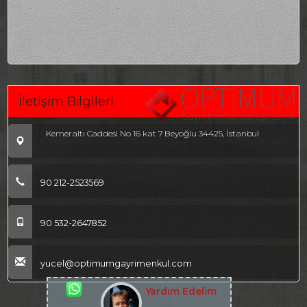
İletişim Bilgileri
Kemeraltı Caddesi No 16 kat 7 Beyoğlu 34425, İstanbul
90 212-2523569
90 532-2647852
yucel@optimumgayrimenkul.com
Yardım Edelim