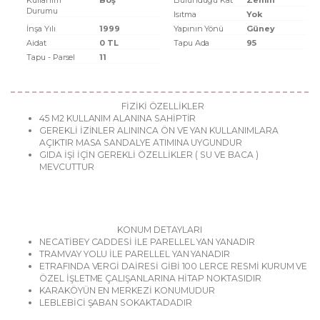
Kullanım
Boş
Bulunduğu Kat
Zemin
Durumu
Isıtma
Yok
İnşa Yılı
1999
Yapının Yönü
Güney
Aidat
0 TL
Tapu Ada
95
Tapu - Parsel
11
FİZİKİ ÖZELLİKLER
45 M2 KULLANIM ALANINA SAHİPTİR
GEREKLİ İZİNLER ALININCA ÖN VE YAN KULLANIMLARA
AÇIKTIR MASA SANDALYE ATIMINA UYGUNDUR
GIDA İŞİ İÇİN GEREKLİ ÖZELLİKLER ( SU VE BACA )
MEVCUTTUR
KONUM DETAYLARI
​NECATİBEY CADDESİ İLE PARELLEL YAN YANADIR
TRAMVAY YOLU İLE PARELLEL YAN YANADIR
ETRAFINDA VERGİ DAİRESİ GİBİ 100 LERCE RESMİ KURUM VE
ÖZEL İŞLETME ÇALIŞANLARINA HİTAP NOKTASIDIR
KARAKÖYÜN EN MERKEZİ KONUMUDUR
LEBLEBİCİ ŞABAN SOKAKTADADIR