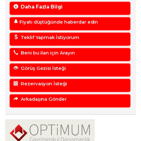
Daha Fazla Bilgi
Fiyatı düştüğünde haberdar edin
Teklif Yapmak İstiyorum
Beni bu ilan için Arayın
Görüş Gezisi İsteği
Rezervasyon İsteği
Arkadaşına Gönder