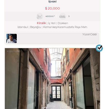
İŞYERİ
$
20,000
400m²
5
Kiralık
İş Yeri
Dükkan
İstanbul
Beyoğlu
Kemankeş Karamustafa Paşa Mah.
Yücel Ciddi