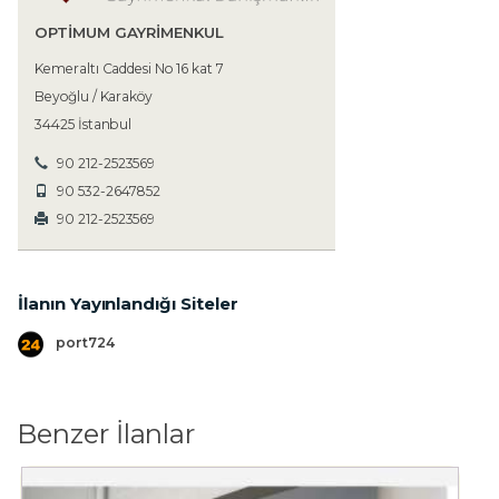
OPTIMUM GAYRIMENKUL
Kemeraltı Caddesi No 16 kat 7
Beyoğlu / Karaköy
34425 İstanbul
90 212-2523569
90 532-2647852
90 212-2523569
İlanın Yayınlandığı Siteler
port724
Benzer İlanlar