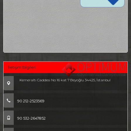
İletişim Bilgileri
Kemeraltı Caddesi No 16 kat 7 Beyoğlu 34425, İstanbul
90 212-2523569
90 532-2647852