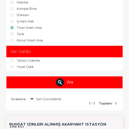
Fabrika
Komple Bina
Dükkan
İş Hanı Katı
Ticari İmarlı Arsa
Tarla
Konut İmarlı Arsa
İlan Sahibi
Tahsin Giremle
Yücel Ciddi
Ara
Sıralama:
Son Güncelleme
1 - 1
Toplam:
1
RUHSAT İZİNLERİ ALINMIŞ AKARYAKIT İSTASYON
ARSASI