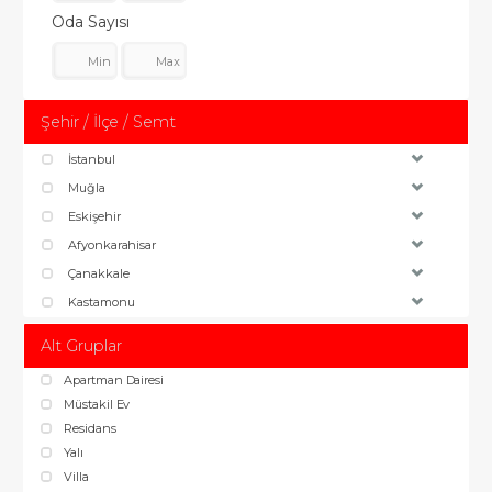
Oda Sayısı
Şehir / İlçe / Semt
İstanbul
Muğla
Eskişehir
Afyonkarahisar
Çanakkale
Kastamonu
Alt Gruplar
Apartman Dairesi
Müstakil Ev
Residans
Yalı
Villa