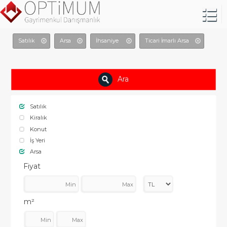
Satılık
Arsa
İhsaniye
Ticari İmarlı Arsa
Ara
Satılık
Kiralık
Konut
İş Yeri
Arsa
Fiyat
m²